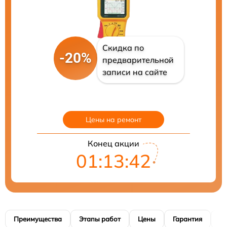
Скидка по
-20%
предварительной
записи на сайте
Цены на ремонт
Конец акции
01:13:41
Преимущества
Этапы работ
Цены
Гарантия
М