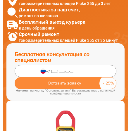
токоизмерительных клещей Fluke 355 до 3 лет
Диагностика за наш счет,
ремонт по желанию
Бесплатный выезд курьера
в день обращения
Срочный ремонт
токоизмерительных клещей Fluke 355 от 35 минут
Бесплатная консультация со
специалистом
Оставить заявку
Нажимая на кнопку "Оставить заявку" Вы соглашаетесь c
политикой
конфиденциальности