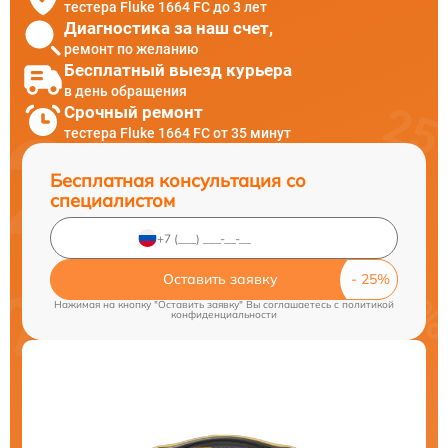
тестера Fluke 1664 FC до 3 лет
Диагностика за наш счет,
ремонт по желанию
Бесплатный выезд курьера
в день обращения
Срочный ремонт
тестера Fluke 1664 FC от 35 минут
Бесплатная консультация со
специалистом
Оставить заявку
Нажимая на кнопку "Оставить заявку" Вы соглашаетесь c
политикой
конфиденциальности