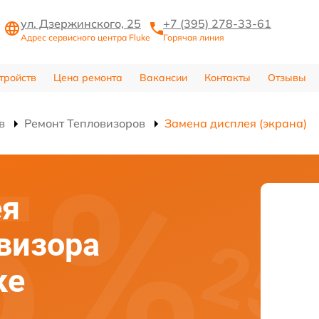
ул. Дзержинского, 25
+7 (395) 278-33-61
Адрес сервисного центра Fluke
Горячая линия
тройств
Цена ремонта
Вакансии
Контакты
Отзывы
в
Ремонт Тепловизоров
Замена дисплея (экрана)
ея
овизора
ке