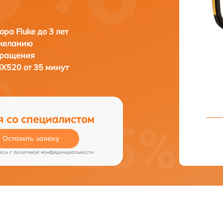
ора Fluke до 3 лет
 желанию
бращения
TiX520 от 35 минут
я со специалистом
Оставить заявку
есь c
политикой конфиденциальности