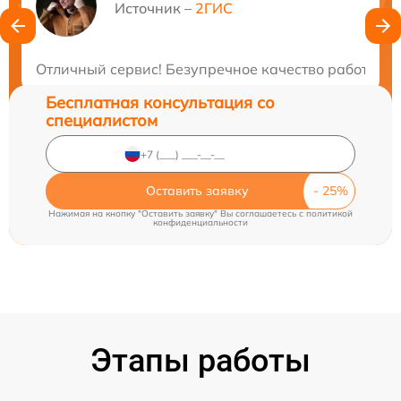
Нужна консультация?
Источник –
2ГИС
Закажите бесплатную консультацию
Отличный сервис! Безупречное качество работы и 
Бесплатная консультация со
специалистом
Оставить заявку
Нажимая на кнопку "Оставить заявку" Вы соглашаетесь c
политикой
конфиденциальности
Этапы работы