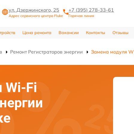
ул. Дзержинского, 25
+7 (395) 278-33-61
Адрес сервисного центра Fluke
Горячая линия
тройств
Цена ремонта
Вакансии
Контакты
Отзывы
в
Ремонт Регистраторов энергии
Замена модуля Wi
 Wi-Fi
энергии
ке