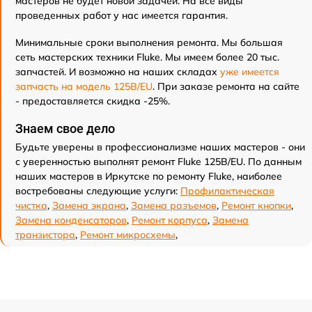
мастеров не будет новой задачей. На все виды
проведенных работ у нас имеется гарантия.
Минимальные сроки выполнения ремонта. Мы большая
сеть мастерских техники Fluke. Мы имеем более 20 тыс.
запчастей. И возможно на наших складах
уже имеется
запчасть на модель 125B/EU
. При заказе ремонта на сайте
- предоставляется скидка -25%.
Знаем свое дело
Будьте уверены в профессионализме наших мастеров - они
с уверенностью выполнят ремонт Fluke 125B/EU. По данным
наших мастеров в Иркутске по ремонту Fluke, наиболее
востребованы следующие услуги:
Профилактическая
чистка
,
Замена экрана
,
Замена разъемов
,
Ремонт кнопки
,
Замена конденсаторов
,
Ремонт корпуса
,
Замена
транзистора
,
Ремонт микросхемы
,