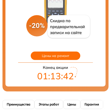
Скидка по
-20%
предварительной
записи на сайте
Цены на ремонт
Конец акции
01:13:40
Преимущества
Этапы работ
Цены
Гарантия
М