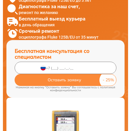
осциллографа Fluke 125B/EU до 3 лет
Диагностика за наш счет,
ремонт по желанию
Бесплатный выезд курьера
в день обращения
Срочный ремонт
осциллографа Fluke 125B/EU от 35 минут
Бесплатная консультация со
специалистом
Оставить заявку
Нажимая на кнопку "Оставить заявку" Вы соглашаетесь c
политикой
конфиденциальности