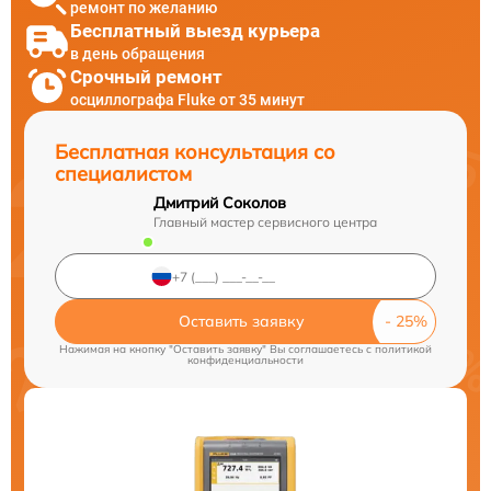
ремонт по желанию
Бесплатный выезд курьера
в день обращения
Срочный ремонт
осциллографа Fluke от 35 минут
Бесплатная консультация со
специалистом
Дмитрий Соколов
Главный мастер сервисного центра
Оставить заявку
Нажимая на кнопку "Оставить заявку" Вы соглашаетесь c
политикой
конфиденциальности