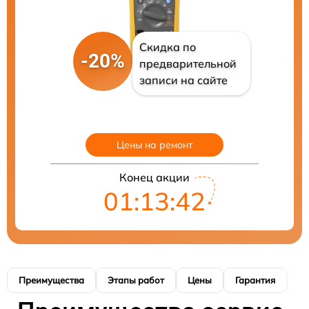
Скидка по
-20%
предварительной
записи на сайте
Цены на ремонт
Конец акции
01:13:41
Преимущества
Этапы работ
Цены
Гарантия
М