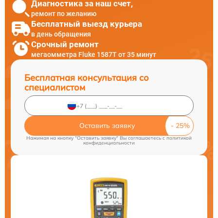
Диагностика за наш счет,
ремонт по желанию
Бесплатный выезд курьера
в день обращения
Срочный ремонт
мегаомметра Fluke 1587T от 35 минут
Бесплатная консультация со
специалистом
Оставить заявку
Нажимая на кнопку "Оставить заявку" Вы соглашаетесь c
политикой
конфиденциальности