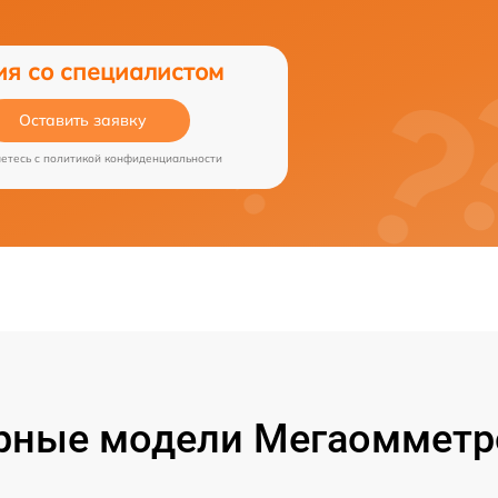
ия со специалистом
Оставить заявку
аетесь c
политикой конфиденциальности
рные модели Мегаомметро