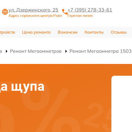
ул. Дзержинского, 25
+7 (395) 278-33-61
Адрес сервисного центра Fluke
Горячая линия
тройств
Цена ремонта
Вакансии
Контакты
Отзывы
в
Ремонт Мегаомметров
Ремонт Мегаомметра 1503
да щупа