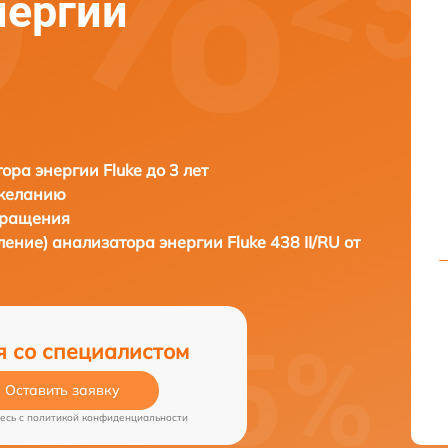
нергии
ора энергии Fluke до 3 лет
 желанию
бращения
ление) анализатора энергии
Fluke 438 II/RU от
я со специалистом
Оставить заявку
есь c
политикой конфиденциальности