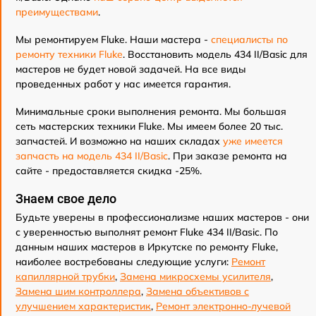
преимуществами
.
Мы ремонтируем Fluke. Наши мастера -
специалисты по
ремонту техники Fluke
. Восстановить модель 434 II/Basic для
мастеров не будет новой задачей. На все виды
проведенных работ у нас имеется гарантия.
Минимальные сроки выполнения ремонта. Мы большая
сеть мастерских техники Fluke. Мы имеем более 20 тыс.
запчастей. И возможно на наших складах
уже имеется
запчасть на модель 434 II/Basic
. При заказе ремонта на
сайте - предоставляется скидка -25%.
Знаем свое дело
Будьте уверены в профессионализме наших мастеров - они
с уверенностью выполнят ремонт Fluke 434 II/Basic. По
данным наших мастеров в Иркутске по ремонту Fluke,
наиболее востребованы следующие услуги:
Ремонт
капиллярной трубки
,
Замена микросхемы усилителя
,
Замена шим контроллера
,
Замена объективов с
улучшением характеристик
,
Ремонт электронно-лучевой