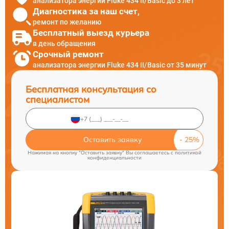
анализатора энергии Fluke 434 II/Basic до 3 лет
Диагностика за наш счет,
ремонт по желанию
Бесплатный выезд курьера
в день обращения
Срочный ремонт
анализатора энергии Fluke 434 II/Basic от 35 минут
Бесплатная консультация со
специалистом
Оставить заявку
Нажимая на кнопку "Оставить заявку" Вы соглашаетесь c
политикой
конфиденциальности