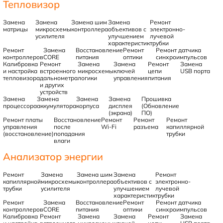
Тепловизор
Замена
Замена
Замена шим
Замена
Ремонт
матрицы
микросхемы
контроллера
объективов с
электронно-
усилителя
улучшением
лучевой
характеристик
трубки
Ремонт
Замена
Восстановление
Ремонт
Ремонт датчика
контроллеров
CORE
питания
оптики
синхроимпульсов
Калибровка
Ремонт
Замена
Замена
Ремонт
Замена
и настройка
встроенного
микросхемы
ключей
цепи
USB порта
тепловизора
дальнометра
логики
управления
питания
и других
устройств
Замена
Замена
Замена
Замена
Прошивка
процессора
аккумулятора
корпуса
дисплея
(Обновление
(экрана)
ПО)
Ремонт платы
Восстановление
Ремонт
Ремонт
Ремонт
управления
после
Wi-Fi
разъема
капиллярной
(восстановление)
попадания
трубки
влаги
Анализатор энергии
Ремонт
Замена
Замена шим
Замена
Ремонт
капиллярной
микросхемы
контроллера
объективов с
электронно-
трубки
усилителя
улучшением
лучевой
характеристик
трубки
Ремонт
Замена
Восстановление
Ремонт
Ремонт датчика
контроллеров
CORE
питания
оптики
синхроимпульсов
Калибровка
Ремонт
Замена
Замена
Ремонт
Замена