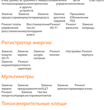
и настройка
встроенного
микросхемы
ключей
цепи
USB порта
тепловизора
дальнометра
логики
управления
питания
и других
устройств
Замена
Замена
Замена
Замена
Прошивка
процессора
аккумулятора
корпуса
дисплея
(Обновление
(экрана)
ПО)
Ремонт платы
Восстановление
Ремонт
Ремонт
Замена
управления
после
Wi-Fi
разъема
матрицы
(восстановление)
попадания
влаги
Регистратор энергии
Замена
Замена
Замена
Ремонт
Настройка
Ремонт
модуля
экрана
шнура
кнопки
корпуса
Wi-Fi
питания
Замена
Ремонт
индикатора
сетевого
адаптера
Мультиметры
Замена
Замена
Замена
Замена
Ремонт
экрана
предохранителя
АЦП
транзистора
микросхемы
Ремонт
Замена
Чистка
конденсатора
резисторов
контактов
Токоизмерительные клещи