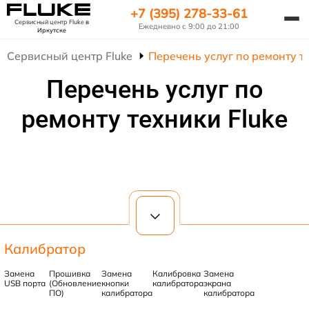
+7 (395) 278-33-61
Сервисный центр Fluke
в
Ежедневно с 9:00 до 21:00
Иркутске
Сервисный центр Fluke
Перечень услуг по ремонту т
Перечень услуг по
ремонту техники Fluke
Калибратор
Замена
Прошивка
Замена
Калибровка
Замена
USB порта
(Обновление
кнопки
калибратора
экрана
ПО)
калибратора
калибратора