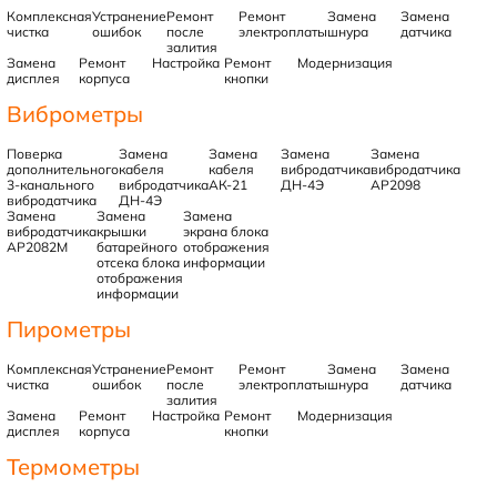
Комплексная
Устранение
Ремонт
Ремонт
Замена
Замена
чистка
ошибок
после
электроплаты
шнура
датчика
залития
Замена
Ремонт
Настройка
Ремонт
Модернизация
дисплея
корпуса
кнопки
Виброметры
Поверка
Замена
Замена
Замена
Замена
дополнительного
кабеля
кабеля
вибродатчика
вибродатчика
3-канального
вибродатчика
АК-21
ДН-4Э
АР2098
вибродатчика
ДН-4Э
Замена
Замена
Замена
вибродатчика
крышки
экрана блока
АР2082М
батарейного
отображения
отсека блока
информации
отображения
информации
Пирометры
Комплексная
Устранение
Ремонт
Ремонт
Замена
Замена
чистка
ошибок
после
электроплаты
шнура
датчика
залития
Замена
Ремонт
Настройка
Ремонт
Модернизация
дисплея
корпуса
кнопки
Термометры